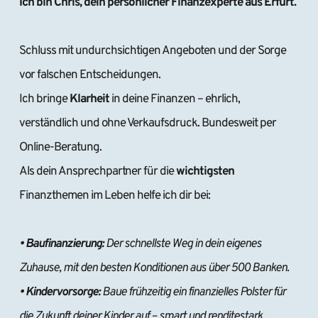
Ich bin Chris, dein persönlicher Finanzexperte aus Erfurt.
Schluss mit undurchsichtigen Angeboten und der Sorge 
vor falschen Entscheidungen.
Ich bringe 
Klarheit 
in deine Finanzen – ehrlich, 
verständlich und ohne Verkaufsdruck. Bundesweit per 
Online-Beratung.
Als dein Ansprechpartner für die 
wichtigsten 
Finanzthemen im Leben helfe ich dir bei:
• Baufinanzierung:
 Der schnellste Weg in dein eigenes 
Zuhause, mit den besten Konditionen aus über 500 Banken.
• Kindervorsorge:
 Baue frühzeitig ein finanzielles Polster für 
die Zukunft deiner Kinder auf – smart und renditestark.