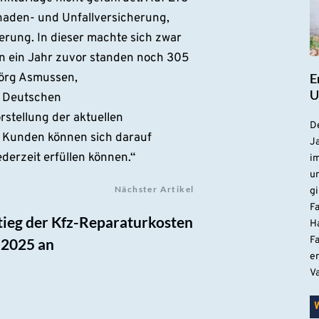
chaden- und Unfallversicherung,
erung. In dieser machte sich zwar
n ein Jahr zuvor standen noch 305
E
Jörg Asmussen,
U
r Deutschen
rstellung der aktuellen
De
d Kunden können sich darauf
Ja
ederzeit erfüllen können.“
i
u
Nächster Artikel
gi
F
ieg der Kfz-Reparaturkosten
H
Fa
 2025 an
e
V