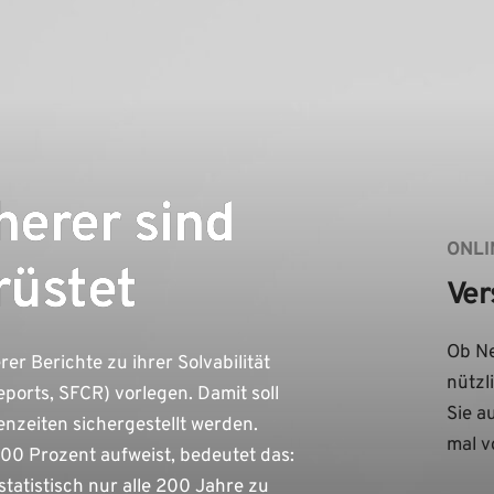
herer sind
ONLI
rüstet
Ver
Ob Ne
er Berichte zu ihrer Solvabilität
nützl
ports, SFCR) vorlegen. Damit soll
Sie a
senzeiten sichergestellt werden.
mal v
0 Prozent aufweist, bedeutet das:
statistisch nur alle 200 Jahre zu