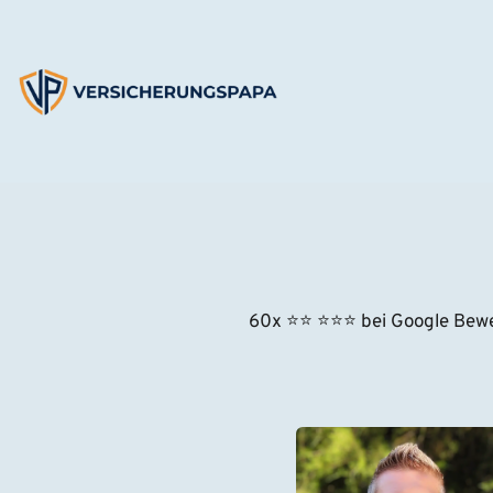
Zum
Inhalt
springen
60x ⭐
⭐
⭐⭐⭐
 bei Google Bew