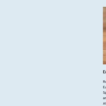
E
R
Eu
S
a
At