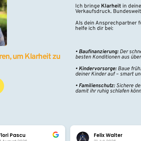
Ich bringe 
Klarheit 
in dein
Verkaufsdruck. Bundesweit
Als dein Ansprechpartner fü
helfe ich dir bei:
• Baufinanzierung:
 Der schn
en, um Klarheit zu 
besten Konditionen aus übe
• Kindervorsorge:
 Baue frühz
deiner Kinder auf – smart un
• Familienschutz:
 Sichere de
damit ihr ruhig schlafen könn
Flori Pascu
Felix Walter