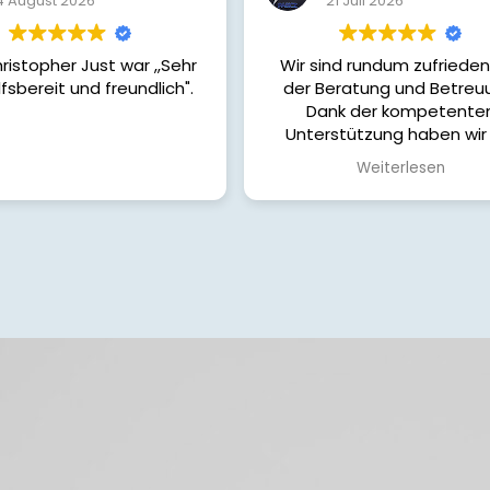
4 August 2026
21 Juli 2026
ristopher Just war ,,Sehr
Wir sind rundum zufrieden
lfsbereit und freundlich".
der Beratung und Betreu
Dank der kompetente
Unterstützung haben wir
passende Finanzierung für 
Weiterlesen
Haus gefunden. Von Anfan
Ende wurden wir ehrlich
verständlich und sehr enga
begleitet. Alle unsere Fr
wurden schnell beantworte
wir hatten jederzeit das Ge
in guten Händen zu sei
Wir können die Zusammena
uneingeschränkt
weiterempfehlen und bed
uns herzlich für die toll
Unterstützung auf dem W
unserem Eigenheim!