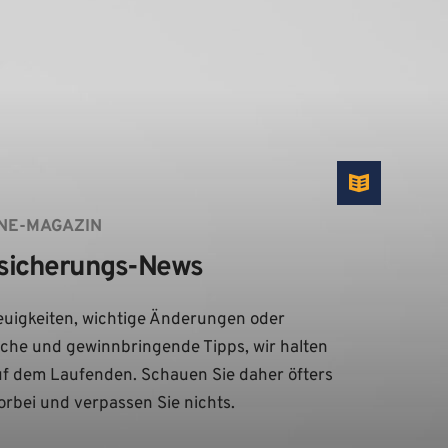
NE-MAGAZIN
sicherungs-News
uigkeiten, wichtige Änderungen oder 
iche und gewinnbringende Tipps, wir halten 
uf dem Laufenden. Schauen Sie daher öfters 
orbei und verpassen Sie nichts.