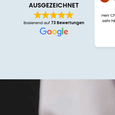
4 August 2026
AUSGEZEICHNET
Herr Christopher Just war ,,Sehr
sehr hilfsbereit und freundlich".
Basierend auf
73 Bewertungen