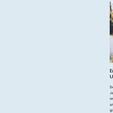
E
U
De
Ja
i
u
gi