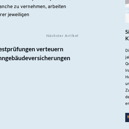
ranche zu vernehmen, arbeiten
rer jeweiligen
S
Nächster Artikel
K
estprüfungen verteuern
D
ngebäudeversicherungen
ja
Qu
Ir
H
un
Z
d
e