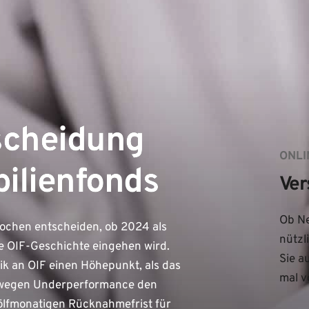
scheidung
ONLI
bilienfonds
Ver
Ob Ne
Wochen entscheiden, ob 2024 als
nützl
e OIF-Geschichte eingehen wird.
Sie a
tik an OIF einen Höhepunkt, als das
mal v
p wegen Underperformance den
ölfmonatigen Rücknahmefrist für