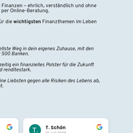
e Finanzen – ehrlich, verständlich und ohne 
 per Online-Beratung.
r die 
wichtigsten 
Finanzthemen im Leben 
ellste Weg in dein eigenes Zuhause, mit den 
r 500 Banken.
eitig ein finanzielles Polster für die Zukunft 
d renditestark.
ine Liebsten gegen alle Risiken des Lebens ab, 
t.
n
Beatrix Bulut