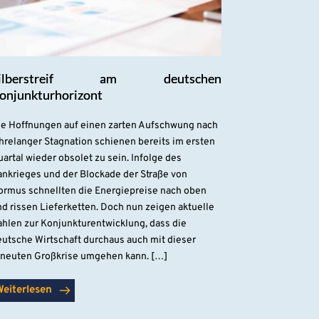
ilberstreif am deutschen
onjunkturhorizont
ie Hoffnungen auf einen zarten Aufschwung nach
hrelanger Stagnation schienen bereits im ersten
artal wieder obsolet zu sein. Infolge des
ankrieges und der Blockade der Straße von
ormus schnellten die Energiepreise nach oben
d rissen Lieferketten. Doch nun zeigen aktuelle
ahlen zur Konjunkturentwicklung, dass die
eutsche Wirtschaft durchaus auch mit dieser
rneuten Großkrise umgehen kann. […]
Weiterlesen