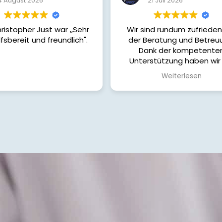
21 Juli 2026
21 Juli 202
Wir sind rundum zufrieden mit
Tolle Beratung u
der Beratung und Betreuung.
Dank der kompetenten
Unterstützung haben wir die
passende Finanzierung für unser
Weiterlesen
Haus gefunden. Von Anfang bis
Ende wurden wir ehrlich,
verständlich und sehr engagiert
begleitet. Alle unsere Fragen
wurden schnell beantwortet und
wir hatten jederzeit das Gefühl,
in guten Händen zu sein.
Wir können die Zusammenarbeit
uneingeschränkt
weiterempfehlen und bedanken
uns herzlich für die tolle
Unterstützung auf dem Weg zu
unserem Eigenheim!