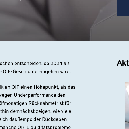
Akt
Wochen entscheiden, ob 2024 als
e OIF-Geschichte eingehen wird.
tik an OIF einen Höhepunkt, als das
p wegen Underperformance den
ölfmonatigen Rücknahmefrist für
thin demnächst zeigen, wie viele
t sich das Tempo der Rückgaben
f manche OIF Liquiditätsprobleme