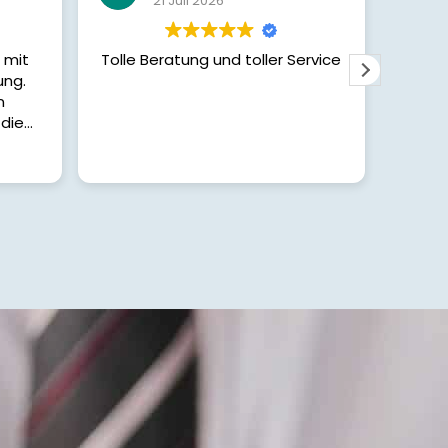
6
12 Mai 2026
nd toller Service
Netter und zuverlässiger Mensch.
Ging alles fix . Meine erste
Zusammenarbeit mit ihm, darum
kann ich noch nicht all zu viel
sagen. Gern wieder
Weiterlesen