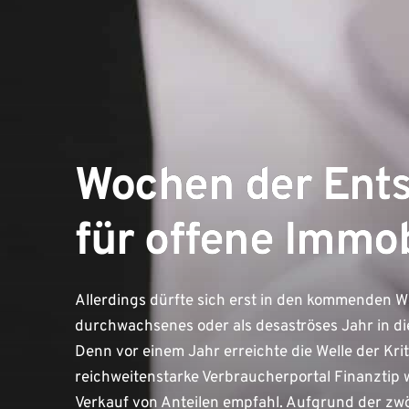
Wochen der Ent
für offene Immo
Allerdings dürfte sich erst in den kommenden 
durchwachsenes oder als desaströses Jahr in di
Denn vor einem Jahr erreichte die Welle der Kri
reichweitenstarke Verbraucherportal Finanzti
Verkauf von Anteilen empfahl. Aufgrund der zw