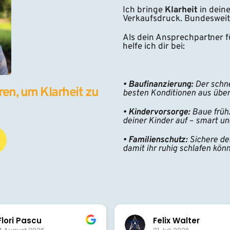
Ich bringe 
Klarheit 
in dein
Verkaufsdruck. Bundesweit
Als dein Ansprechpartner fü
helfe ich dir bei:
• Baufinanzierung:
 Der schn
en, um Klarheit zu 
besten Konditionen aus übe
• Kindervorsorge:
 Baue frühz
deiner Kinder auf – smart un
• Familienschutz:
 Sichere de
damit ihr ruhig schlafen könn
Felix Walter
T. Schö