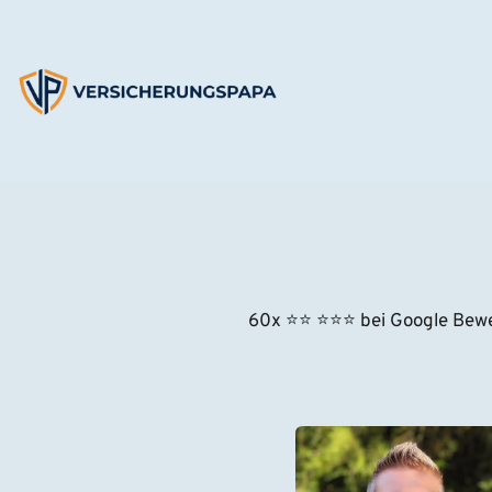
Zum
Inhalt
springen
60x ⭐
⭐
⭐⭐⭐
 bei Google Bew