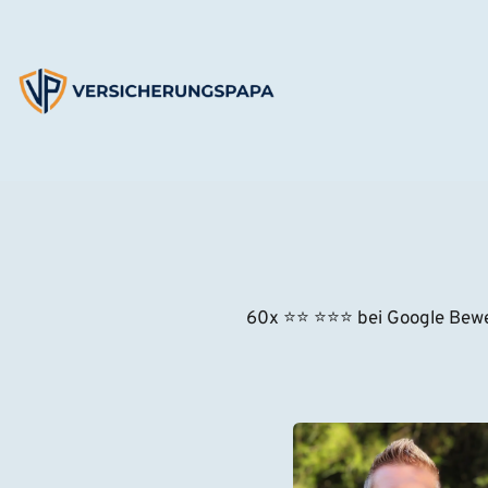
Zum
Inhalt
springen
60x ⭐
⭐
⭐⭐⭐
 bei Google Bew