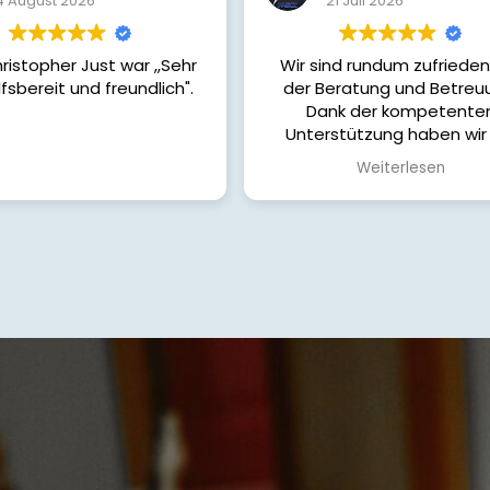
21 Juli 2026
21 Juli 2026
nd rundum zufrieden mit
Tolle Beratung und toller S
eratung und Betreuung.
nk der kompetenten
stützung haben wir die
e Finanzierung für unser
Weiterlesen
efunden. Von Anfang bis
e wurden wir ehrlich,
dlich und sehr engagiert
itet. Alle unsere Fragen
schnell beantwortet und
ten jederzeit das Gefühl,
guten Händen zu sein.
nnen die Zusammenarbeit
uneingeschränkt
empfehlen und bedanken
 herzlich für die tolle
tützung auf dem Weg zu
nserem Eigenheim!