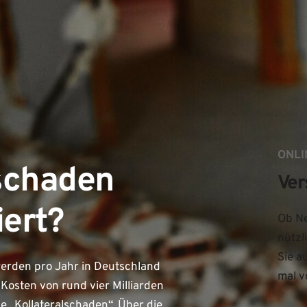
ONLI
schaden
Ver
iert?
Ob Ne
nützl
Sie a
werden pro Jahr in Deutschland
mal v
n Kosten von rund vier Milliarden
he „Kollateralschaden“. Über die