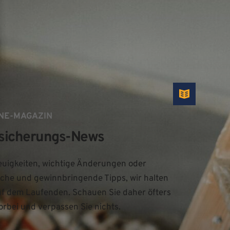
NE-MAGAZIN
sicherungs-News
uigkeiten, wichtige Änderungen oder 
iche und gewinnbringende Tipps, wir halten 
uf dem Laufenden. Schauen Sie daher öfters 
orbei und verpassen Sie nichts.