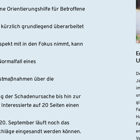
ne Orientierungshilfe für Betroffene
 kürzlich grundlegend überarbeitet
aspekt mit in den Fokus nimmt, kann
E
U
ormalfall eines
De
Erstmaßnahmen über die
Ja
i
u
ng der Schadenursache bis hin zur
gi
Interessierte auf 20 Seiten einen
F
H
 20. September läuft noch das
Fa
chläge eingesandt werden können.
e
V