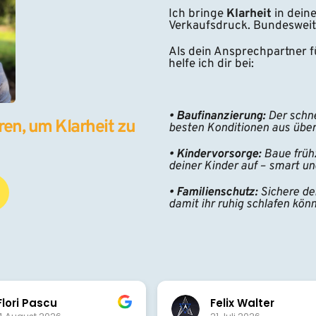
Ich bringe 
Klarheit 
in dein
Verkaufsdruck. Bundesweit
Als dein Ansprechpartner fü
helfe ich dir bei:
• Baufinanzierung:
 Der schn
en, um Klarheit zu 
besten Konditionen aus übe
• Kindervorsorge:
 Baue frühz
deiner Kinder auf – smart un
• Familienschutz:
 Sichere de
damit ihr ruhig schlafen könn
Felix Walter
T. Schön