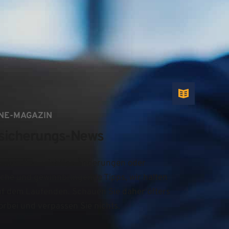
NE-MAGAZIN
sicherungs-News
uigkeiten, wichtige Änderungen oder 
iche und gewinnbringende Tipps, wir halten 
uf dem Laufenden. Schauen Sie daher öfters 
orbei und verpassen Sie nichts.