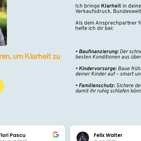
Ich bringe 
Klarheit 
in dein
Verkaufsdruck. Bundesweit
Als dein Ansprechpartner fü
helfe ich dir bei:
• Baufinanzierung:
 Der schn
en, um Klarheit zu 
besten Konditionen aus übe
• Kindervorsorge:
 Baue frühz
deiner Kinder auf – smart un
• Familienschutz:
 Sichere de
damit ihr ruhig schlafen könn
Felix Walter
T. Schön