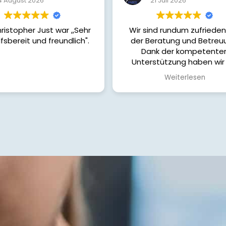
21 Juli 2026
21 Juli 2026
sind rundum zufrieden mit
Tolle Beratung und toller
 Beratung und Betreuung.
ank der kompetenten
erstützung haben wir die
nde Finanzierung für unser
Weiterlesen
 gefunden. Von Anfang bis
nde wurden wir ehrlich,
ändlich und sehr engagiert
leitet. Alle unsere Fragen
n schnell beantwortet und
atten jederzeit das Gefühl,
n guten Händen zu sein.
önnen die Zusammenarbeit
uneingeschränkt
erempfehlen und bedanken
ns herzlich für die tolle
rstützung auf dem Weg zu
unserem Eigenheim!