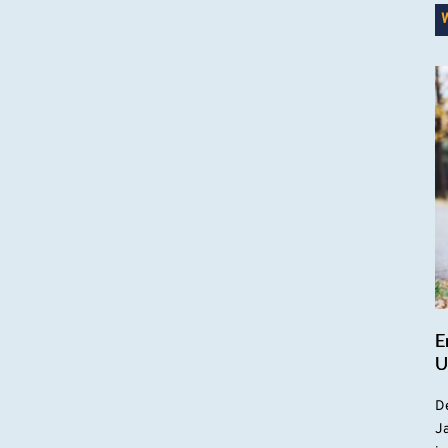
E
U
De
Ja