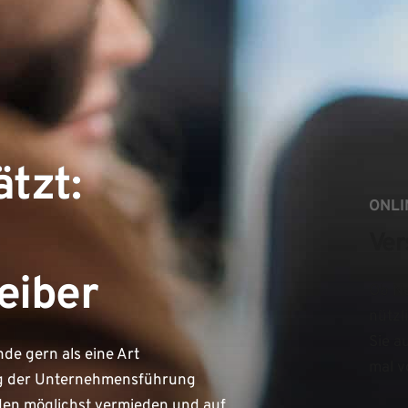
tzt:
ONLI
Ver
eiber
Ob Ne
nützl
Sie a
de gern als eine Art
mal v
olg der Unternehmensführung
den möglichst vermieden und auf