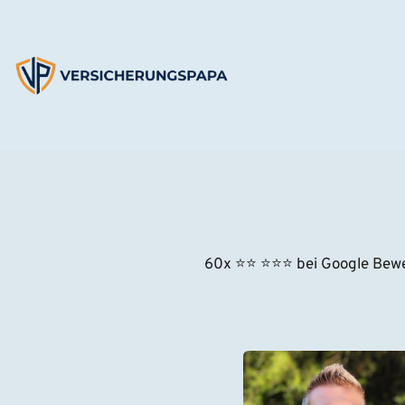
Zum
Inhalt
springen
60x ⭐
⭐
⭐⭐⭐
 bei Google Bew