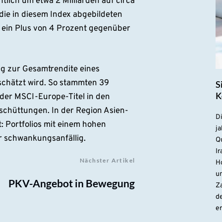
lich um etwa 2 Milliarden auf circa
die in diesem Index abgebildeten
 ein Plus von 4 Prozent gegenüber
ag zur Gesamtrendite eines
rschätzt wird. So stammten 39
S
K
der MSCI-Europe-Titel in den
chüttungen. In der Region Asien-
D
: Portfolios mit einem hohen
ja
er schwankungsanfällig.
Qu
Ir
Nächster Artikel
H
un
PKV-Angebot in Bewegung
Z
d
e