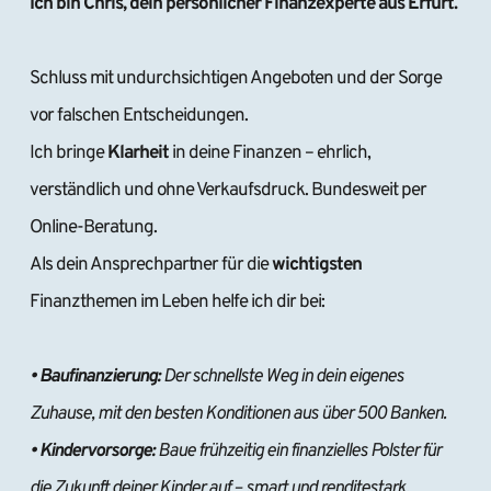
Ich bin Chris, dein persönlicher Finanzexperte aus Erfurt.
Schluss mit undurchsichtigen Angeboten und der Sorge 
vor falschen Entscheidungen.
Ich bringe 
Klarheit 
in deine Finanzen – ehrlich, 
verständlich und ohne Verkaufsdruck. Bundesweit per 
Online-Beratung.
Als dein Ansprechpartner für die 
wichtigsten 
Finanzthemen im Leben helfe ich dir bei:
• Baufinanzierung:
 Der schnellste Weg in dein eigenes 
Zuhause, mit den besten Konditionen aus über 500 Banken.
• Kindervorsorge:
 Baue frühzeitig ein finanzielles Polster für 
die Zukunft deiner Kinder auf – smart und renditestark.