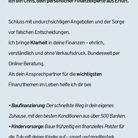
Ich bin Chris, dein persönlicher Finanzexperte aus Erfurt.
Schluss mit undurchsichtigen Angeboten und der Sorge 
vor falschen Entscheidungen.
Ich bringe 
Klarheit 
in deine Finanzen – ehrlich, 
verständlich und ohne Verkaufsdruck. Bundesweit per 
Online-Beratung.
Als dein Ansprechpartner für die 
wichtigsten 
Finanzthemen im Leben helfe ich dir bei:
• Baufinanzierung:
 Der schnellste Weg in dein eigenes 
Zuhause, mit den besten Konditionen aus über 500 Banken.
• Kindervorsorge:
 Baue frühzeitig ein finanzielles Polster für 
die Zukunft deiner Kinder auf – smart und renditestark.