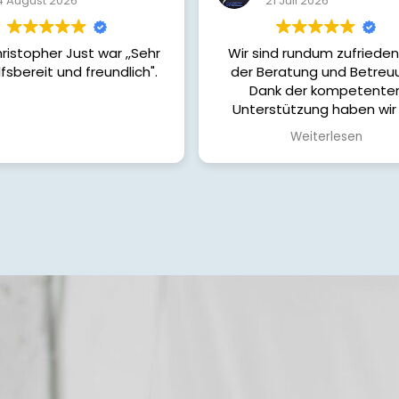
21 Juli 2026
21 Juli 2026
ind rundum zufrieden mit
Tolle Beratung und toller S
eratung und Betreuung.
nk der kompetenten
stützung haben wir die
de Finanzierung für unser
Weiterlesen
efunden. Von Anfang bis
de wurden wir ehrlich,
ndlich und sehr engagiert
itet. Alle unsere Fragen
 schnell beantwortet und
tten jederzeit das Gefühl,
guten Händen zu sein.
nnen die Zusammenarbeit
uneingeschränkt
empfehlen und bedanken
 herzlich für die tolle
tützung auf dem Weg zu
nserem Eigenheim!