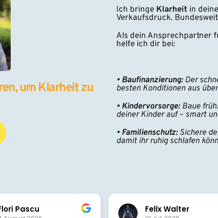
Ich bringe 
Klarheit 
in dein
Verkaufsdruck. Bundesweit
Als dein Ansprechpartner fü
helfe ich dir bei:
• Baufinanzierung:
 Der schn
en, um Klarheit zu 
besten Konditionen aus übe
• Kindervorsorge:
 Baue frühz
deiner Kinder auf – smart un
• Familienschutz:
 Sichere de
damit ihr ruhig schlafen könn
Felix Walter
T. Schön