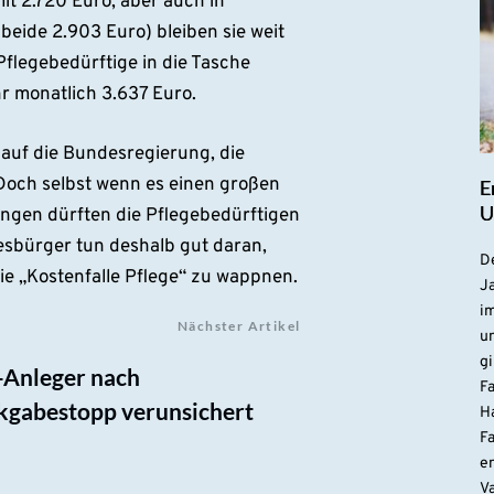
it 2.720 Euro, aber auch in
ide 2.903 Euro) bleiben sie weit
flegebedürftige in die Tasche
hr monatlich 3.637 Euro.
auf die Bundesregierung, die
 Doch selbst wenn es einen großen
E
U
ungen dürften die Pflegebedürftigen
sbürger tun deshalb gut daran,
De
die „Kostenfalle Pflege“ zu wappnen.
Ja
i
Nächster Artikel
u
gi
-Anleger nach
F
kgabestopp verunsichert
H
Fa
e
V