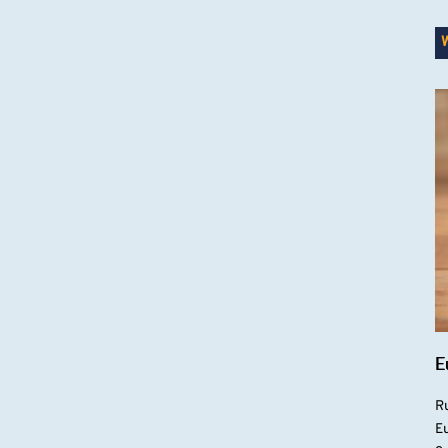
E
R
Eu