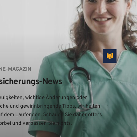
NE-MAGAZIN
sicherungs-News
uigkeiten, wichtige Änderungen oder 
iche und gewinnbringende Tipps, wir halten 
uf dem Laufenden. Schauen Sie daher öfters 
orbei und verpassen Sie nichts.