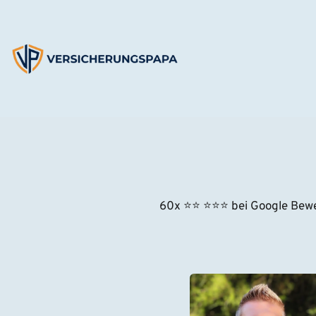
Zum
Inhalt
springen
60x ⭐
⭐
⭐⭐⭐
 bei Google Bew