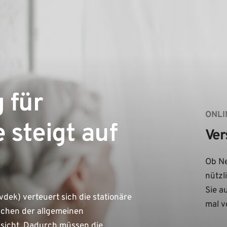
 für
ONLI
 steigt auf
Ver
Ob Ne
nützl
Sie a
ek) verteuert sich die stationäre
mal v
fachen der allgemeinen
essicht. Dadurch müssen die