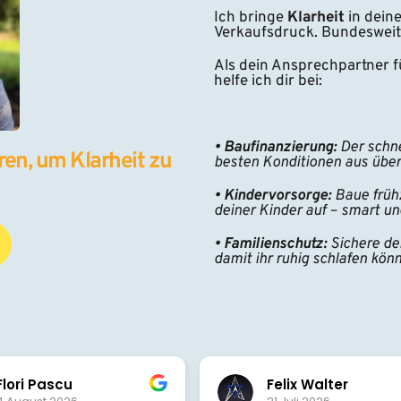
Ich bringe 
Klarheit 
in dein
Verkaufsdruck. Bundesweit
Als dein Ansprechpartner fü
helfe ich dir bei:
• Baufinanzierung:
 Der schn
en, um Klarheit zu 
besten Konditionen aus übe
• Kindervorsorge:
 Baue frühz
deiner Kinder auf – smart un
• Familienschutz:
 Sichere de
damit ihr ruhig schlafen könn
ri Pascu
Felix Walter