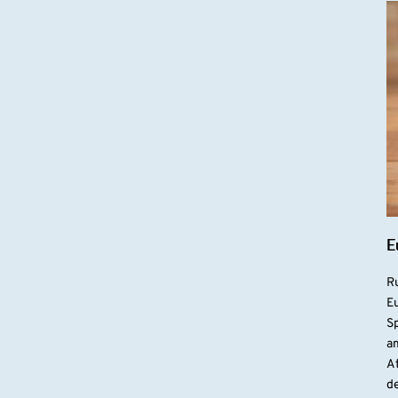
E
R
Eu
S
a
At
de