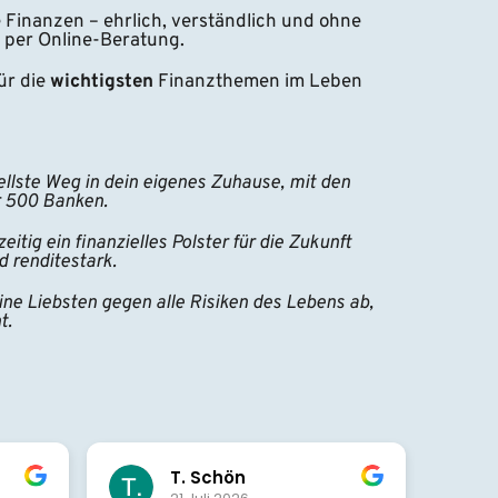
e Finanzen – ehrlich, verständlich und ohne 
 per Online-Beratung.
r die 
wichtigsten 
Finanzthemen im Leben 
ellste Weg in dein eigenes Zuhause, mit den 
r 500 Banken.
eitig ein finanzielles Polster für die Zukunft 
d renditestark.
ine Liebsten gegen alle Risiken des Lebens ab, 
t.
T. Schön
B