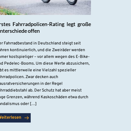
rstes Fahrradpolicen-Rating legt große
nterschiede offen
r Fahrradbestand in Deutschland steigt seit
hren kontinuierlich, und die Zweiräder werden
mmer kostspieliger – vor allem wegen des E-Bike-
nd Pedelec-Booms. Um diese Werte abzusichern,
bt es mittlerweile eine Vielzahl spezieller
ahrradpolicen. Zwar decken auch
ausratversicherungen in der Regel
hrraddiebstahl ab. Der Schutz hat aber meist
nge Grenzen, während Kaskoschäden etwa durch
andalismus oder […]
Weiterlesen