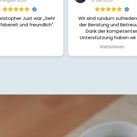
ugust 2026
21 Juli 2026
topher Just war ,,Sehr
Wir sind rundum zufrieden m
bereit und freundlich".
der Beratung und Betreuung
Dank der kompetenten
Unterstützung haben wir di
passende Finanzierung für un
Weiterlesen
Haus gefunden. Von Anfang b
Ende wurden wir ehrlich,
verständlich und sehr engagi
begleitet. Alle unsere Frage
wurden schnell beantwortet 
wir hatten jederzeit das Gefü
in guten Händen zu sein.
Wir können die Zusammenarb
uneingeschränkt
weiterempfehlen und bedan
uns herzlich für die tolle
Unterstützung auf dem Weg 
unserem Eigenheim!