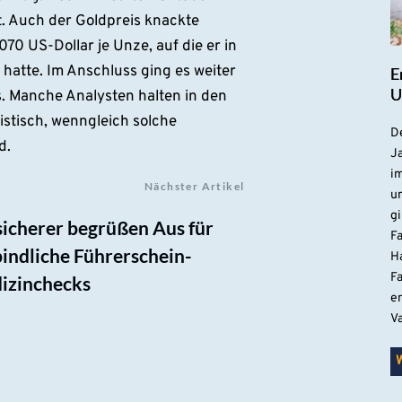
t. Auch der Goldpreis knackte
70 US-Dollar je Unze, auf die er in
atte. Im Anschluss ging es weiter
E
U
us. Manche Analysten halten in den
stisch, wenngleich solche
De
d.
Ja
i
Nächster Artikel
u
gi
icherer begrüßen Aus für
F
indliche Führerschein-
H
Fa
izinchecks
e
V