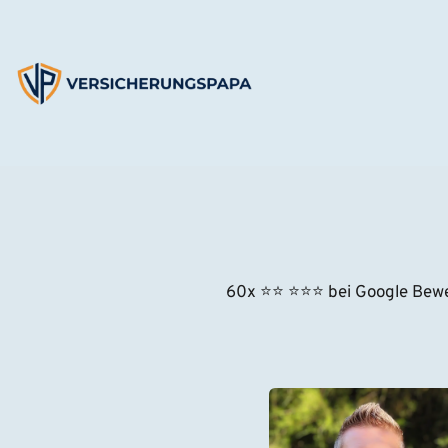
Zum
Inhalt
springen
60x ⭐
⭐
⭐⭐⭐
 bei Google Bew