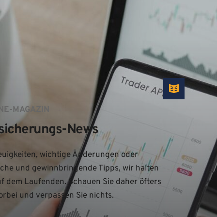
NE-MAGAZIN
sicherungs-News
uigkeiten, wichtige Änderungen oder 
iche und gewinnbringende Tipps, wir halten 
uf dem Laufenden. Schauen Sie daher öfters 
orbei und verpassen Sie nichts.