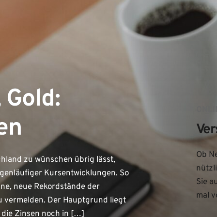
 Gold:
ONLI
en
Ver
Ob Ne
hland zu wünschen übrig lässt,
nützl
egenläufiger Kursentwicklungen. So
Sie a
ine, neue Rekordstände der
mal v
 vermelden. Der Hauptgrund liegt
die Zinsen noch in […]