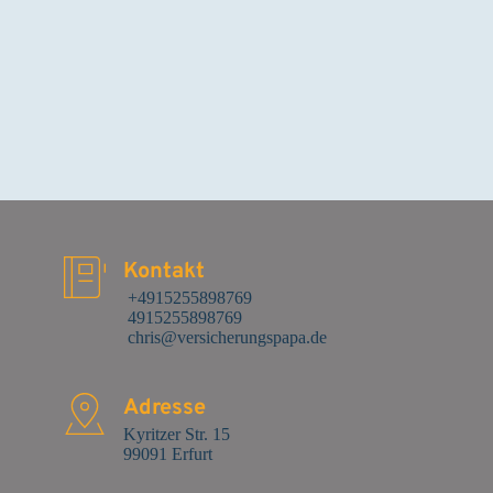
Kontakt
 +4915255898769
 4915255898769
 chris@versicherungspapa.de
Adresse
Kyritzer Str. 15

99091 Erfurt